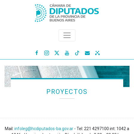




PROYECTOS
Mail:
infoleg@hcdiputados-ba.gov.ar
- Tel: 221 4297100 int: 1042 a