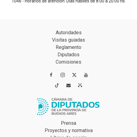
1046 - Horarios de atención: Días hábiles de 8:00 a 20:00 hs.
Autoridades
Visitas guiadas
Reglamento
Diputados
Comisiones




Prensa
Proyectos y normativa