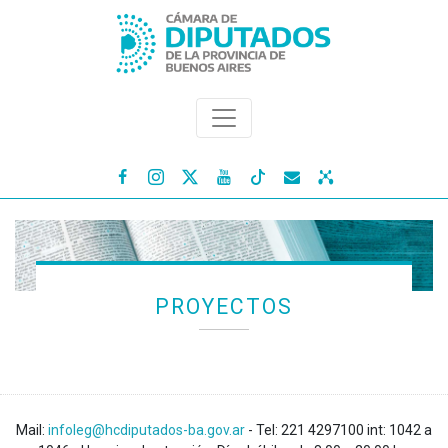




PROYECTOS
Mail:
infoleg@hcdiputados-ba.gov.ar
- Tel: 221 4297100 int: 1042 a