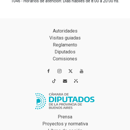
1046 - Horarios de atención: Días hábiles de 8:00 a 20:00 hs.
Autoridades
Visitas guiadas
Reglamento
Diputados
Comisiones




Prensa
Proyectos y normativa