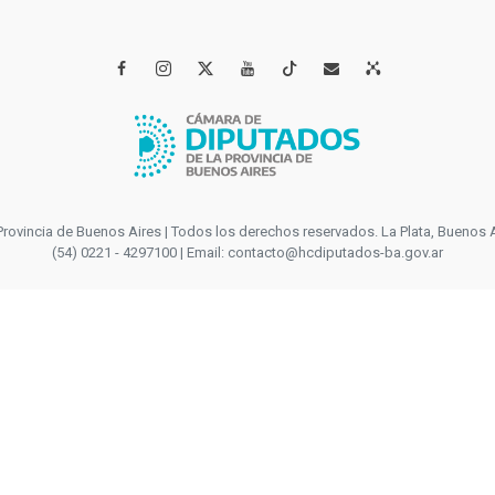




incia de Buenos Aires | Todos los derechos reservados. La Plata, Buenos Aires
(54) 0221 - 4297100 | Email: contacto@hcdiputados-ba.gov.ar