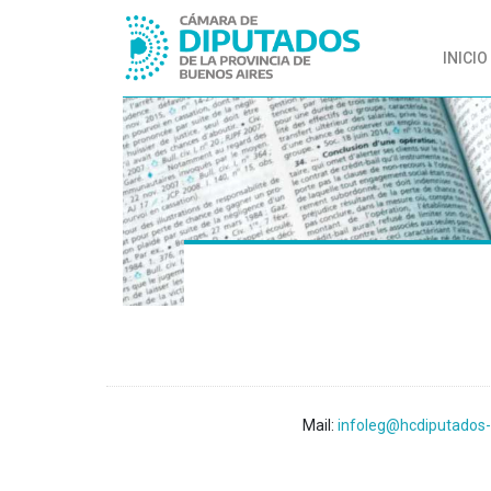
INICIO
Mail:
infoleg@hcdiputados-