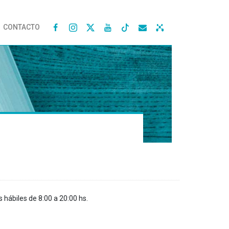
CONTACTO




s hábiles de 8:00 a 20:00 hs.