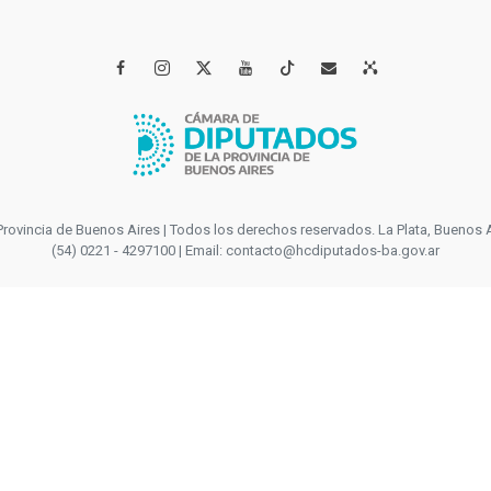




incia de Buenos Aires | Todos los derechos reservados. La Plata, Buenos Aires
(54) 0221 - 4297100 | Email: contacto@hcdiputados-ba.gov.ar