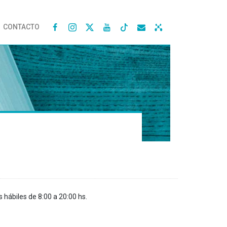
CONTACTO




s hábiles de 8:00 a 20:00 hs.