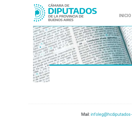
INICIO
Mail:
infoleg@hcdiputados-