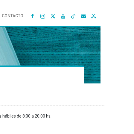
CONTACTO




s hábiles de 8:00 a 20:00 hs.