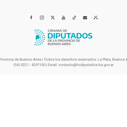




incia de Buenos Aires | Todos los derechos reservados. La Plata, Buenos Aires
(54) 0221 - 4297100 | Email: contacto@hcdiputados-ba.gov.ar