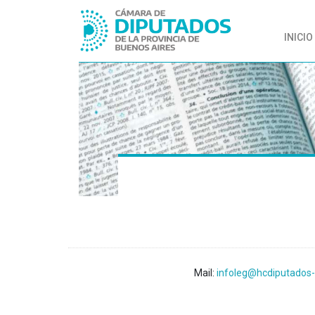
INICIO
Mail:
infoleg@hcdiputados-