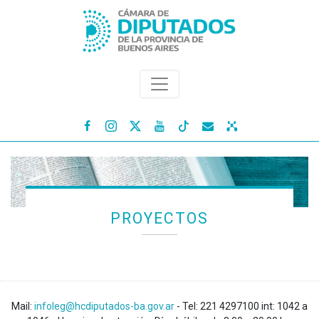




PROYECTOS
Mail:
infoleg@hcdiputados-ba.gov.ar
- Tel: 221 4297100 int: 1042 a