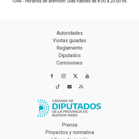
1046 - Horarios de atención: Días hábiles de 8:00 a 20:00 hs.
Autoridades
Visitas guiadas
Reglamento
Diputados
Comisiones




Prensa
Proyectos y normativa