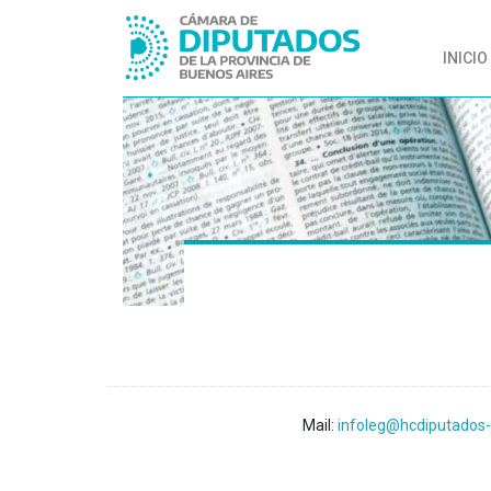
INICIO
Mail:
infoleg@hcdiputados-