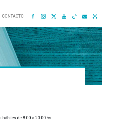
CONTACTO




s hábiles de 8:00 a 20:00 hs.