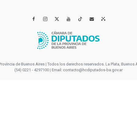




incia de Buenos Aires | Todos los derechos reservados. La Plata, Buenos Aires
(54) 0221 - 4297100 | Email: contacto@hcdiputados-ba.gov.ar