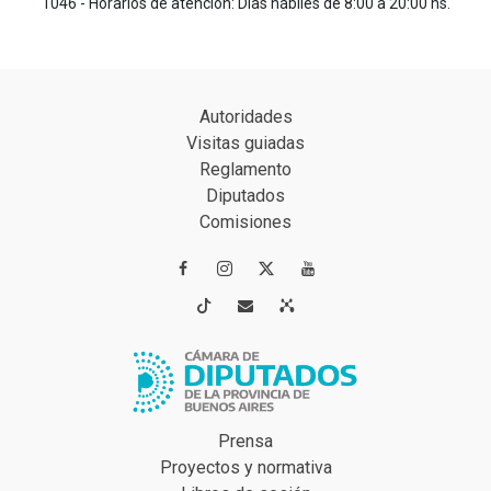
1046 - Horarios de atención: Días hábiles de 8:00 a 20:00 hs.
Autoridades
Visitas guiadas
Reglamento
Diputados
Comisiones




Prensa
Proyectos y normativa