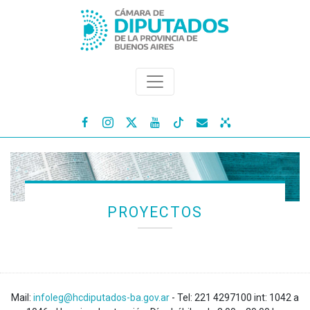




PROYECTOS
Mail:
infoleg@hcdiputados-ba.gov.ar
- Tel: 221 4297100 int: 1042 a