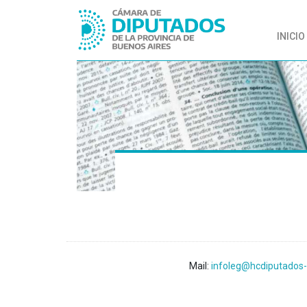
INICIO
Mail:
infoleg@hcdiputados-