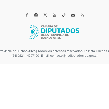




incia de Buenos Aires | Todos los derechos reservados. La Plata, Buenos Aires
(54) 0221 - 4297100 | Email: contacto@hcdiputados-ba.gov.ar