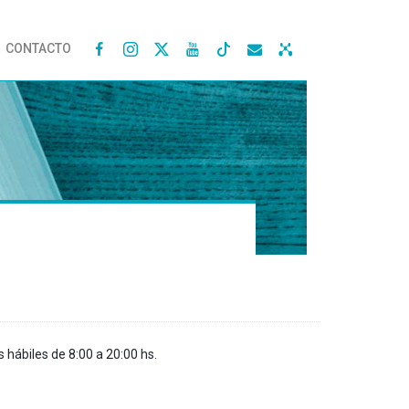
CONTACTO




s hábiles de 8:00 a 20:00 hs.