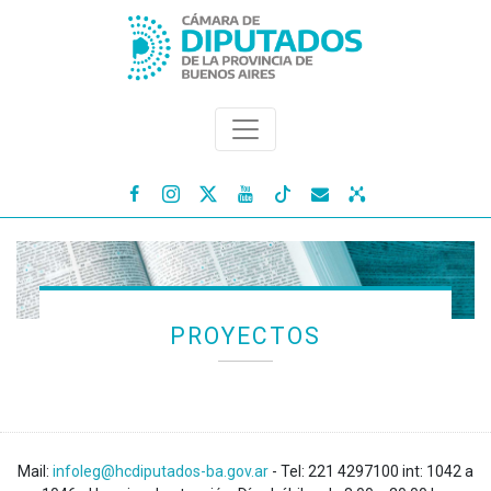




PROYECTOS
Mail:
infoleg@hcdiputados-ba.gov.ar
- Tel: 221 4297100 int: 1042 a