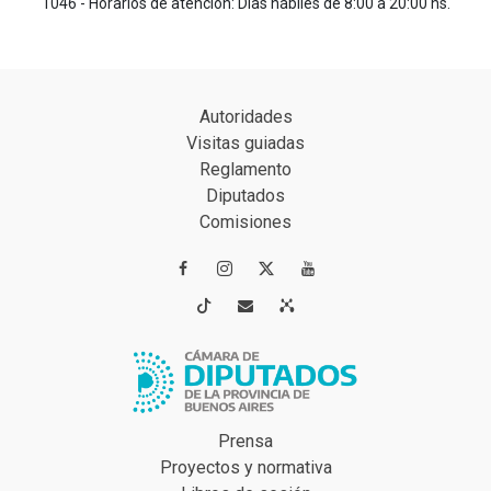
1046 - Horarios de atención: Días hábiles de 8:00 a 20:00 hs.
Autoridades
Visitas guiadas
Reglamento
Diputados
Comisiones




Prensa
Proyectos y normativa