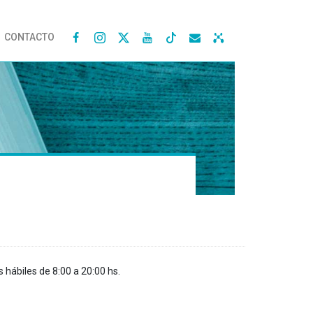
CONTACTO




s hábiles de 8:00 a 20:00 hs.