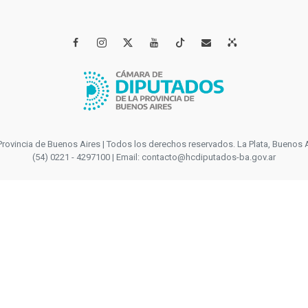




incia de Buenos Aires | Todos los derechos reservados. La Plata, Buenos Aires
(54) 0221 - 4297100 | Email: contacto@hcdiputados-ba.gov.ar