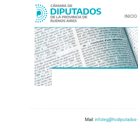
INICIO
Mail:
infoleg@hcdiputados-