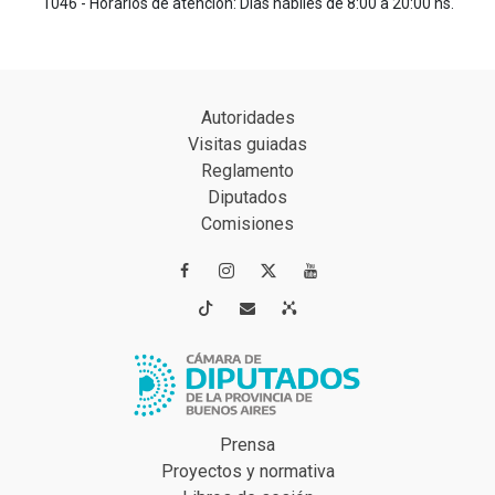
1046 - Horarios de atención: Días hábiles de 8:00 a 20:00 hs.
Autoridades
Visitas guiadas
Reglamento
Diputados
Comisiones




Prensa
Proyectos y normativa