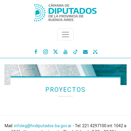




PROYECTOS
Mail:
infoleg@hcdiputados-ba.gov.ar
- Tel: 221 4297100 int: 1042 a