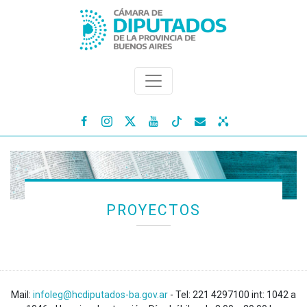




PROYECTOS
Mail:
infoleg@hcdiputados-ba.gov.ar
- Tel: 221 4297100 int: 1042 a