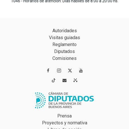
1046 - Horarios de atención: Días hábiles de 8:00 a 20:00 hs.
Autoridades
Visitas guiadas
Reglamento
Diputados
Comisiones




Prensa
Proyectos y normativa