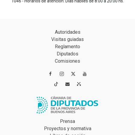
1046 - Horarios de atención: Días hábiles de 8:00 a 20:00 hs.
Autoridades
Visitas guiadas
Reglamento
Diputados
Comisiones




Prensa
Proyectos y normativa