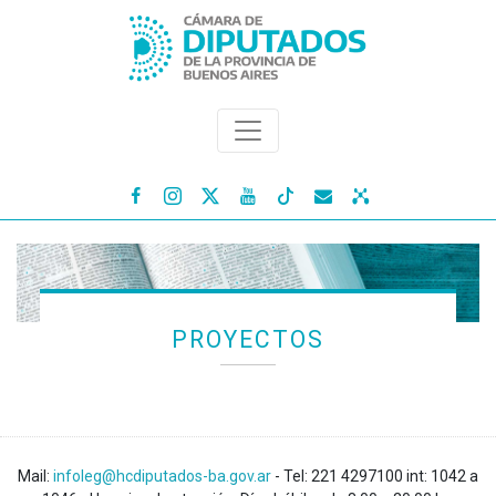




PROYECTOS
Mail:
infoleg@hcdiputados-ba.gov.ar
- Tel: 221 4297100 int: 1042 a