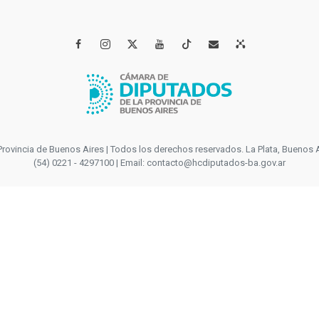




incia de Buenos Aires | Todos los derechos reservados. La Plata, Buenos Aires
(54) 0221 - 4297100 | Email: contacto@hcdiputados-ba.gov.ar