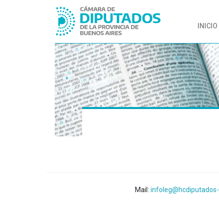
INICIO
Mail:
infoleg@hcdiputados-