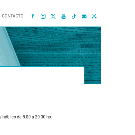
CONTACTO




s hábiles de 8:00 a 20:00 hs.