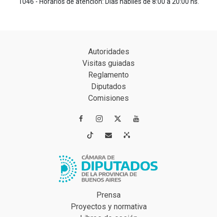
1046 - Horarios de atención: Días hábiles de 8:00 a 20:00 hs.
Autoridades
Visitas guiadas
Reglamento
Diputados
Comisiones




Prensa
Proyectos y normativa