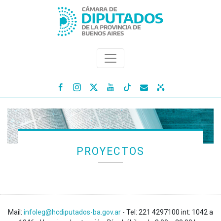




PROYECTOS
Mail:
infoleg@hcdiputados-ba.gov.ar
- Tel: 221 4297100 int: 1042 a