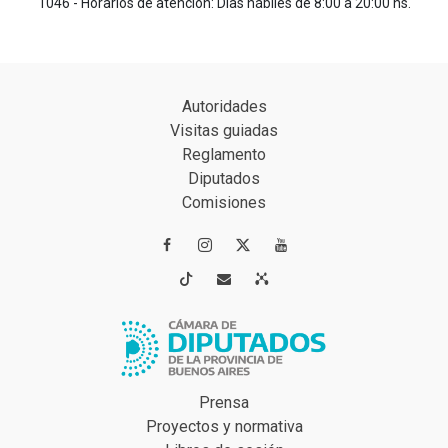
1046 - Horarios de atención: Días hábiles de 8:00 a 20:00 hs.
Autoridades
Visitas guiadas
Reglamento
Diputados
Comisiones




Prensa
Proyectos y normativa