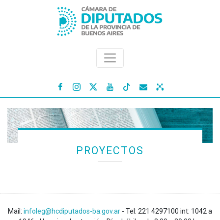




PROYECTOS
Mail:
infoleg@hcdiputados-ba.gov.ar
- Tel: 221 4297100 int: 1042 a