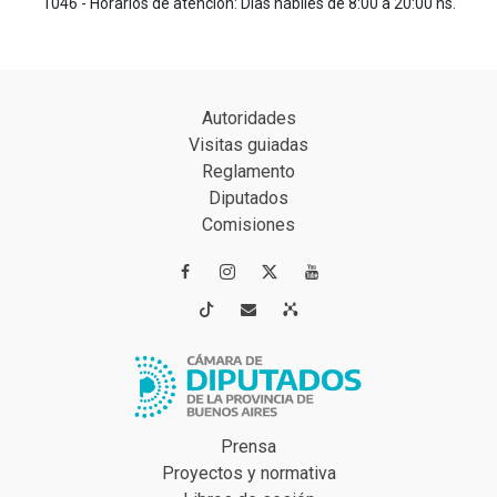
1046 - Horarios de atención: Días hábiles de 8:00 a 20:00 hs.
Autoridades
Visitas guiadas
Reglamento
Diputados
Comisiones




Prensa
Proyectos y normativa