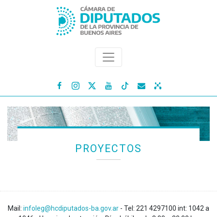




PROYECTOS
Mail:
infoleg@hcdiputados-ba.gov.ar
- Tel: 221 4297100 int: 1042 a