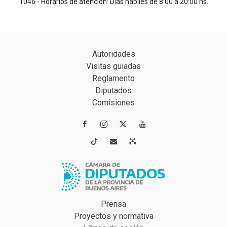
1046 - Horarios de atención: Días hábiles de 8:00 a 20:00 hs.
Autoridades
Visitas guiadas
Reglamento
Diputados
Comisiones




Prensa
Proyectos y normativa