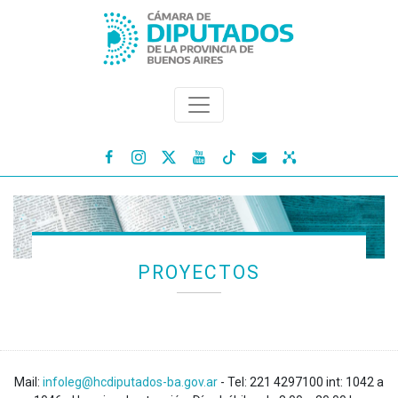




PROYECTOS
Mail:
infoleg@hcdiputados-ba.gov.ar
- Tel: 221 4297100 int: 1042 a