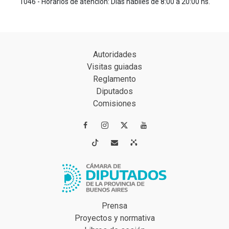
1046 - Horarios de atención: Días hábiles de 8:00 a 20:00 hs.
Autoridades
Visitas guiadas
Reglamento
Diputados
Comisiones




Prensa
Proyectos y normativa