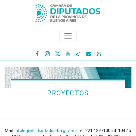




PROYECTOS
Mail:
infoleg@hcdiputados-ba.gov.ar
- Tel: 221 4297100 int: 1042 a