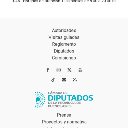
1046 - Horarios de atención: Días hábiles de 8:00 a 20:00 hs.
Autoridades
Visitas guiadas
Reglamento
Diputados
Comisiones




Prensa
Proyectos y normativa