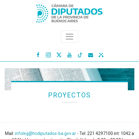




PROYECTOS
Mail:
infoleg@hcdiputados-ba.gov.ar
- Tel: 221 4297100 int: 1042 a