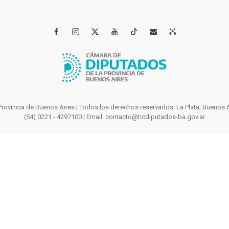




incia de Buenos Aires | Todos los derechos reservados. La Plata, Buenos Aires
(54) 0221 - 4297100 | Email: contacto@hcdiputados-ba.gov.ar