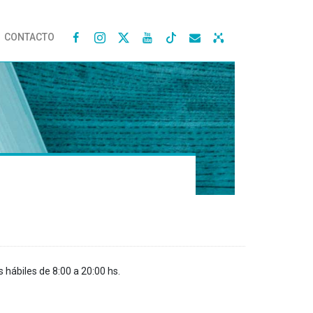
CONTACTO




s hábiles de 8:00 a 20:00 hs.