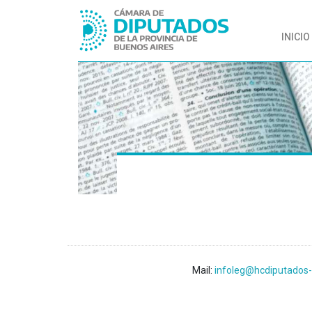
INICIO
Mail:
infoleg@hcdiputados-