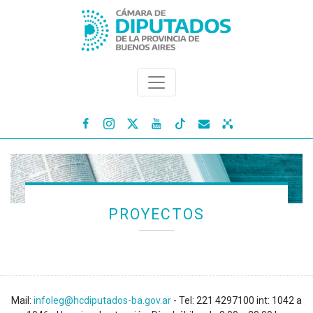




PROYECTOS
Mail:
infoleg@hcdiputados-ba.gov.ar
- Tel: 221 4297100 int: 1042 a