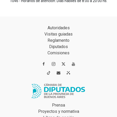
1046 - Horarios de atención: Días hábiles de 8:00 a 20:00 hs.
Autoridades
Visitas guiadas
Reglamento
Diputados
Comisiones




Prensa
Proyectos y normativa