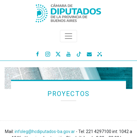




PROYECTOS
Mail:
infoleg@hcdiputados-ba.gov.ar
- Tel: 221 4297100 int: 1042 a