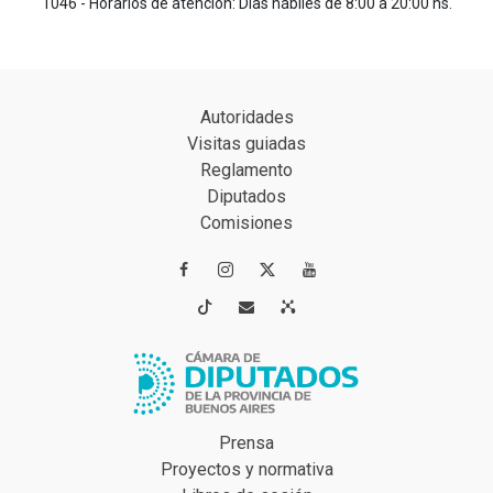
1046 - Horarios de atención: Días hábiles de 8:00 a 20:00 hs.
Autoridades
Visitas guiadas
Reglamento
Diputados
Comisiones




Prensa
Proyectos y normativa