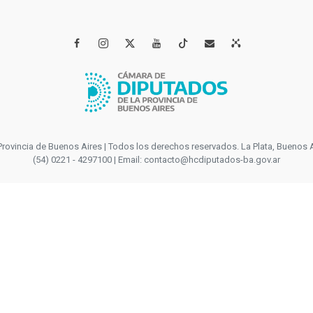




incia de Buenos Aires | Todos los derechos reservados. La Plata, Buenos Aires
(54) 0221 - 4297100 | Email: contacto@hcdiputados-ba.gov.ar