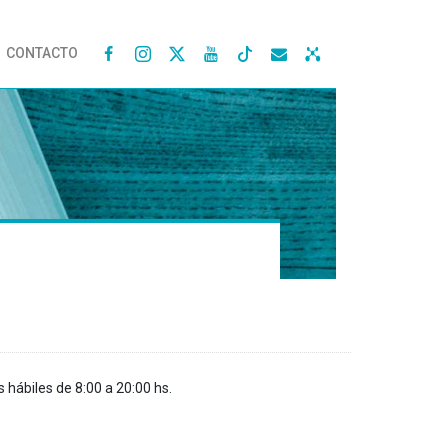
CONTACTO




s hábiles de 8:00 a 20:00 hs.