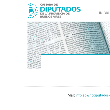
INICIO
Mail:
infoleg@hcdiputados-