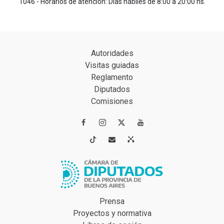
1046 - Horarios de atención: Días hábiles de 8:00 a 20:00 hs.
Autoridades
Visitas guiadas
Reglamento
Diputados
Comisiones




Prensa
Proyectos y normativa