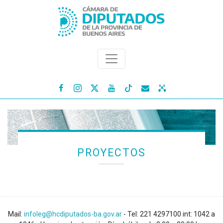




PROYECTOS
Mail:
infoleg@hcdiputados-ba.gov.ar
- Tel: 221 4297100 int: 1042 a