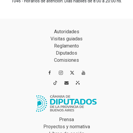
1046 - Horarios de atención: Días hábiles de 8:00 a 20:00 hs.
Autoridades
Visitas guiadas
Reglamento
Diputados
Comisiones




Prensa
Proyectos y normativa