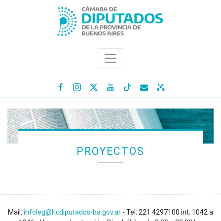




PROYECTOS
Mail:
infoleg@hcdiputados-ba.gov.ar
- Tel: 221 4297100 int: 1042 a