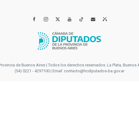




incia de Buenos Aires | Todos los derechos reservados. La Plata, Buenos Aires
(54) 0221 - 4297100 | Email: contacto@hcdiputados-ba.gov.ar