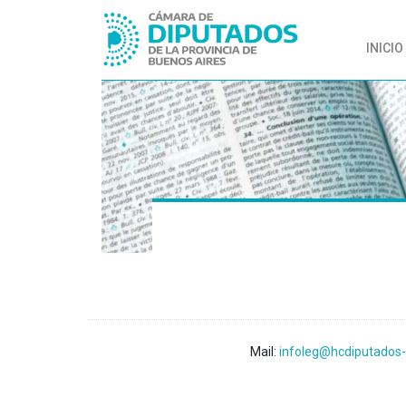
INICIO
Mail:
infoleg@hcdiputados-