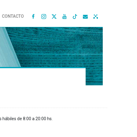
CONTACTO




s hábiles de 8:00 a 20:00 hs.