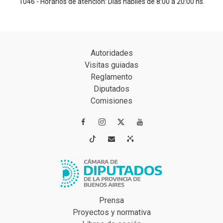
1046 - Horarios de atención: Días hábiles de 8:00 a 20:00 hs.
Autoridades
Visitas guiadas
Reglamento
Diputados
Comisiones




Prensa
Proyectos y normativa