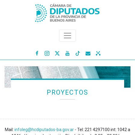




PROYECTOS
Mail:
infoleg@hcdiputados-ba.gov.ar
- Tel: 221 4297100 int: 1042 a