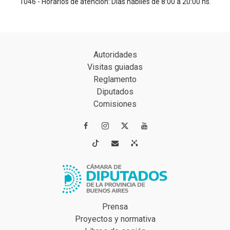
1046 - Horarios de atención: Días hábiles de 8:00 a 20:00 hs.
Autoridades
Visitas guiadas
Reglamento
Diputados
Comisiones




Prensa
Proyectos y normativa