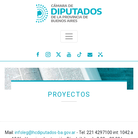




PROYECTOS
Mail:
infoleg@hcdiputados-ba.gov.ar
- Tel: 221 4297100 int: 1042 a