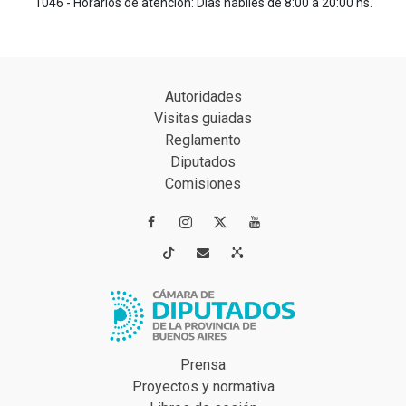
1046 - Horarios de atención: Días hábiles de 8:00 a 20:00 hs.
Autoridades
Visitas guiadas
Reglamento
Diputados
Comisiones




Prensa
Proyectos y normativa