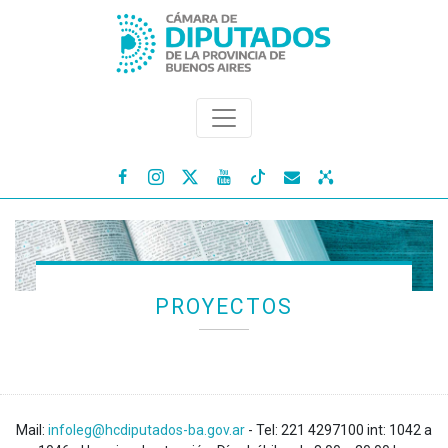




PROYECTOS
Mail:
infoleg@hcdiputados-ba.gov.ar
- Tel: 221 4297100 int: 1042 a