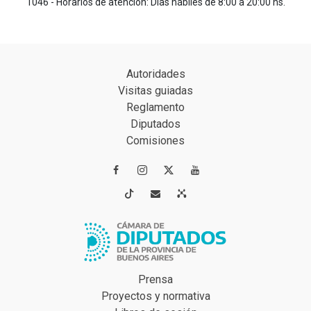
1046 - Horarios de atención: Días hábiles de 8:00 a 20:00 hs.
Autoridades
Visitas guiadas
Reglamento
Diputados
Comisiones




Prensa
Proyectos y normativa