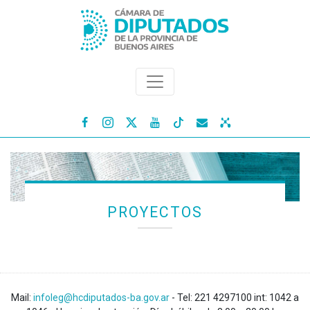




PROYECTOS
Mail:
infoleg@hcdiputados-ba.gov.ar
- Tel: 221 4297100 int: 1042 a