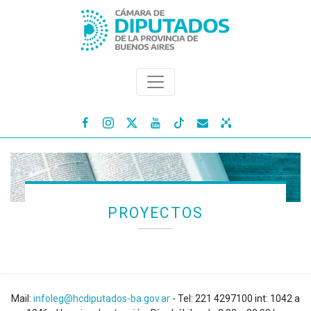




PROYECTOS
Mail:
infoleg@hcdiputados-ba.gov.ar
- Tel: 221 4297100 int: 1042 a