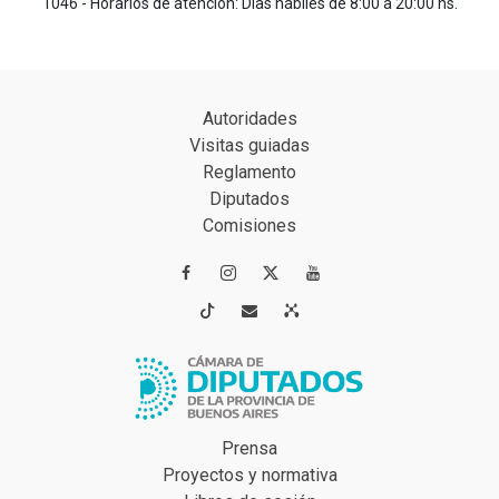
1046 - Horarios de atención: Días hábiles de 8:00 a 20:00 hs.
Autoridades
Visitas guiadas
Reglamento
Diputados
Comisiones




Prensa
Proyectos y normativa