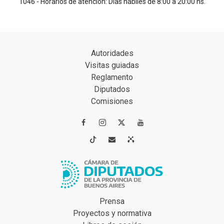
1046 - Horarios de atención: Días hábiles de 8:00 a 20:00 hs.
Autoridades
Visitas guiadas
Reglamento
Diputados
Comisiones




Prensa
Proyectos y normativa