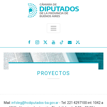




PROYECTOS
Mail:
infoleg@hcdiputados-ba.gov.ar
- Tel: 221 4297100 int: 1042 a