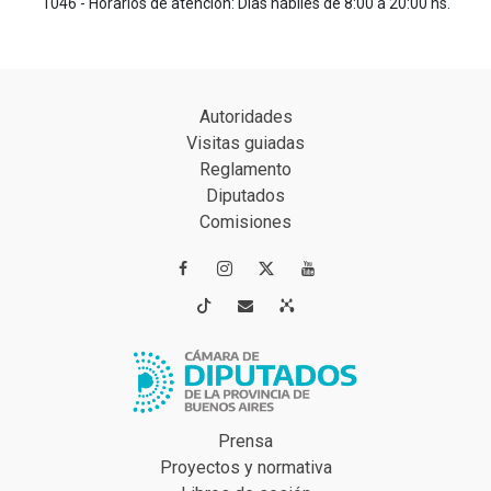
1046 - Horarios de atención: Días hábiles de 8:00 a 20:00 hs.
Autoridades
Visitas guiadas
Reglamento
Diputados
Comisiones




Prensa
Proyectos y normativa