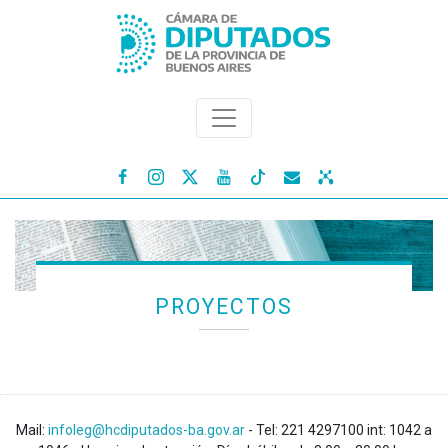




PROYECTOS
Mail:
infoleg@hcdiputados-ba.gov.ar
- Tel: 221 4297100 int: 1042 a