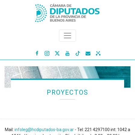




PROYECTOS
Mail:
infoleg@hcdiputados-ba.gov.ar
- Tel: 221 4297100 int: 1042 a