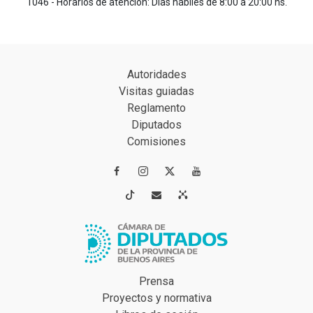
1046 - Horarios de atención: Días hábiles de 8:00 a 20:00 hs.
Autoridades
Visitas guiadas
Reglamento
Diputados
Comisiones




Prensa
Proyectos y normativa