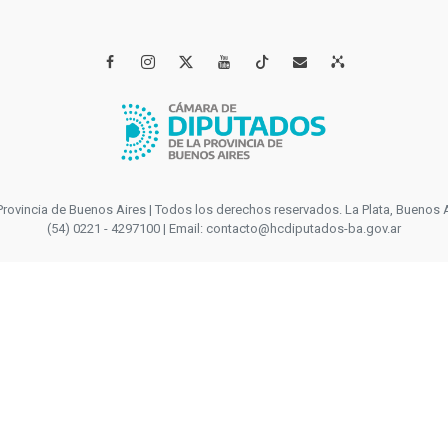




incia de Buenos Aires | Todos los derechos reservados. La Plata, Buenos Aires
(54) 0221 - 4297100 | Email: contacto@hcdiputados-ba.gov.ar