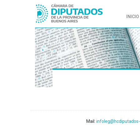
INICIO
Mail:
infoleg@hcdiputados-