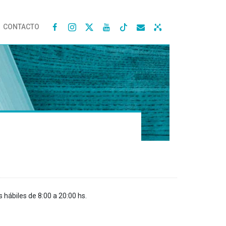
CONTACTO




s hábiles de 8:00 a 20:00 hs.