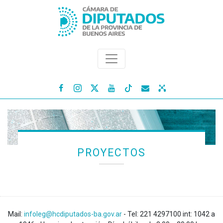




PROYECTOS
Mail:
infoleg@hcdiputados-ba.gov.ar
- Tel: 221 4297100 int: 1042 a