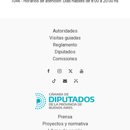
1046 - Horarios de atención: Días hábiles de 8:00 a 20:00 hs.
Autoridades
Visitas guiadas
Reglamento
Diputados
Comisiones




Prensa
Proyectos y normativa