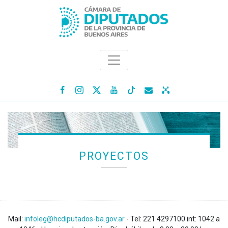




PROYECTOS
Mail:
infoleg@hcdiputados-ba.gov.ar
- Tel: 221 4297100 int: 1042 a