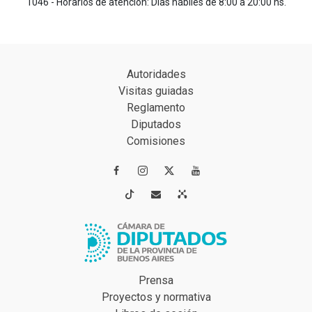
1046 - Horarios de atención: Días hábiles de 8:00 a 20:00 hs.
Autoridades
Visitas guiadas
Reglamento
Diputados
Comisiones




Prensa
Proyectos y normativa