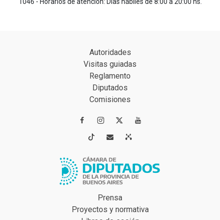
1046 - Horarios de atención: Días hábiles de 8:00 a 20:00 hs.
Autoridades
Visitas guiadas
Reglamento
Diputados
Comisiones




Prensa
Proyectos y normativa