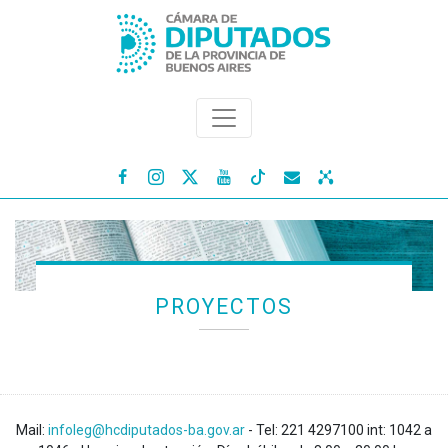




PROYECTOS
Mail:
infoleg@hcdiputados-ba.gov.ar
- Tel: 221 4297100 int: 1042 a