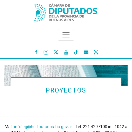




PROYECTOS
Mail:
infoleg@hcdiputados-ba.gov.ar
- Tel: 221 4297100 int: 1042 a