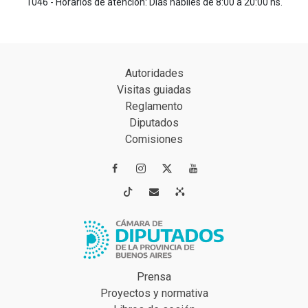
1046 - Horarios de atención: Días hábiles de 8:00 a 20:00 hs.
Autoridades
Visitas guiadas
Reglamento
Diputados
Comisiones




Prensa
Proyectos y normativa