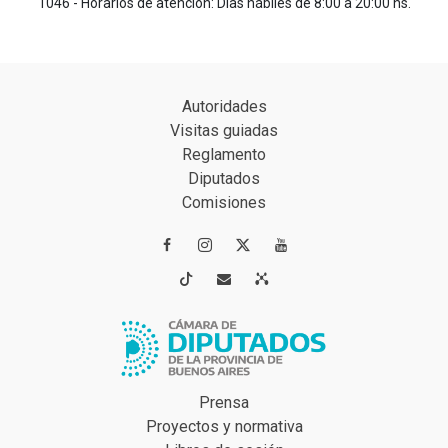
1046 - Horarios de atención: Días hábiles de 8:00 a 20:00 hs.
Autoridades
Visitas guiadas
Reglamento
Diputados
Comisiones




Prensa
Proyectos y normativa