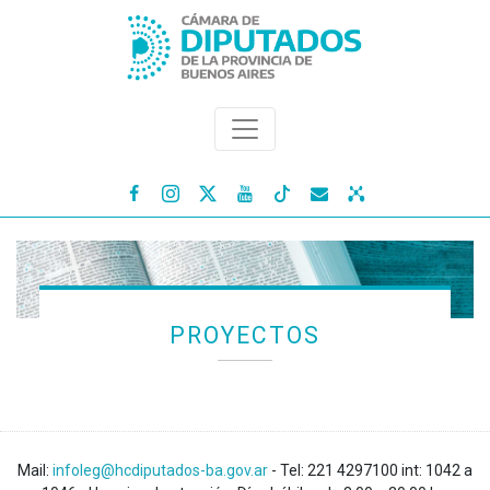




PROYECTOS
Mail:
infoleg@hcdiputados-ba.gov.ar
- Tel: 221 4297100 int: 1042 a