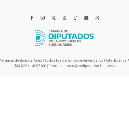




incia de Buenos Aires | Todos los derechos reservados. La Plata, Buenos Aires
(54) 0221 - 4297100 | Email: contacto@hcdiputados-ba.gov.ar