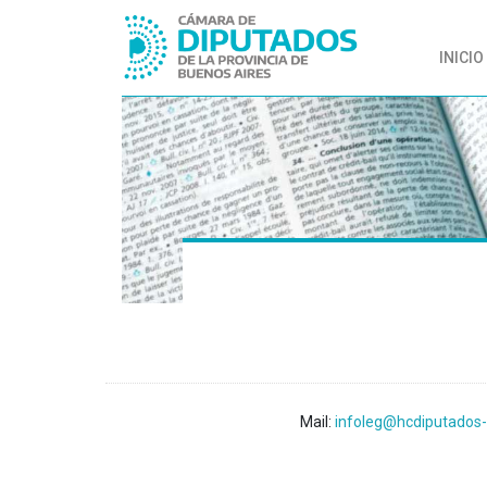
INICIO
Mail:
infoleg@hcdiputados-