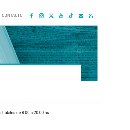
CONTACTO




s hábiles de 8:00 a 20:00 hs.