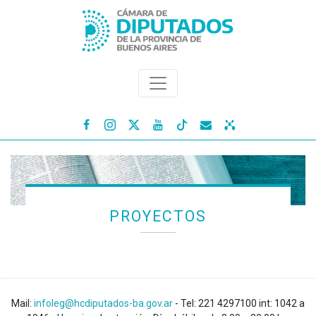




PROYECTOS
Mail:
infoleg@hcdiputados-ba.gov.ar
- Tel: 221 4297100 int: 1042 a