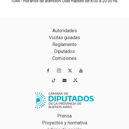
1046 - Horarios de atención: Días hábiles de 8:00 a 20:00 hs.
Autoridades
Visitas guiadas
Reglamento
Diputados
Comisiones




Prensa
Proyectos y normativa