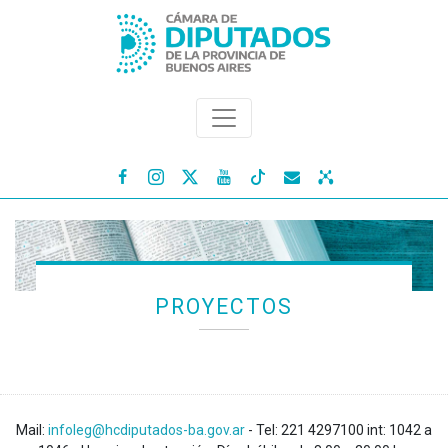




PROYECTOS
Mail:
infoleg@hcdiputados-ba.gov.ar
- Tel: 221 4297100 int: 1042 a