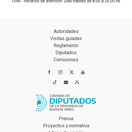
1046 - Horarios de atención: Días hábiles de 8:00 a 20:00 hs.
Autoridades
Visitas guiadas
Reglamento
Diputados
Comisiones




Prensa
Proyectos y normativa