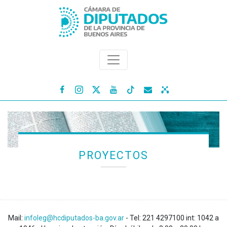




PROYECTOS
Mail:
infoleg@hcdiputados-ba.gov.ar
- Tel: 221 4297100 int: 1042 a