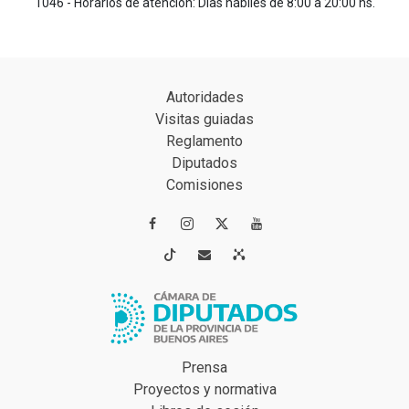
1046 - Horarios de atención: Días hábiles de 8:00 a 20:00 hs.
Autoridades
Visitas guiadas
Reglamento
Diputados
Comisiones




Prensa
Proyectos y normativa