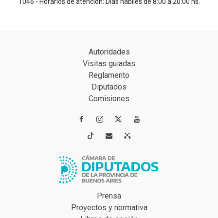
1046 - Horarios de atención: Días hábiles de 8:00 a 20:00 hs.
Autoridades
Visitas guiadas
Reglamento
Diputados
Comisiones




Prensa
Proyectos y normativa