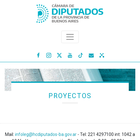




PROYECTOS
Mail:
infoleg@hcdiputados-ba.gov.ar
- Tel: 221 4297100 int: 1042 a