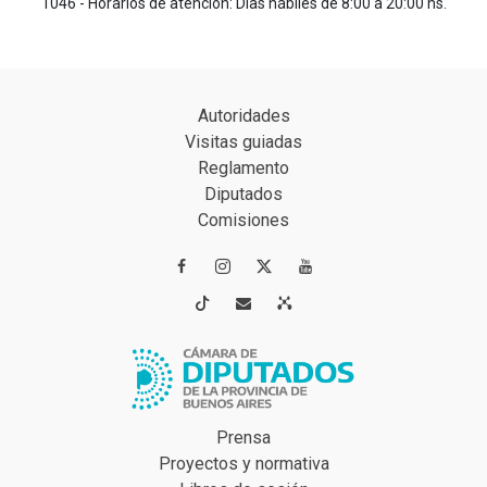
1046 - Horarios de atención: Días hábiles de 8:00 a 20:00 hs.
Autoridades
Visitas guiadas
Reglamento
Diputados
Comisiones




Prensa
Proyectos y normativa