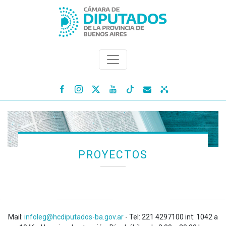




PROYECTOS
Mail:
infoleg@hcdiputados-ba.gov.ar
- Tel: 221 4297100 int: 1042 a