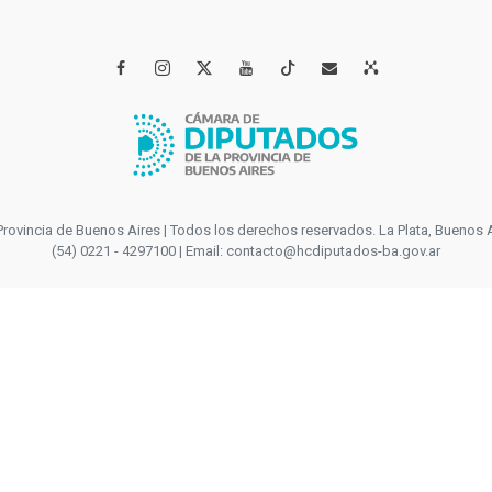




incia de Buenos Aires | Todos los derechos reservados. La Plata, Buenos Aires
(54) 0221 - 4297100 | Email: contacto@hcdiputados-ba.gov.ar