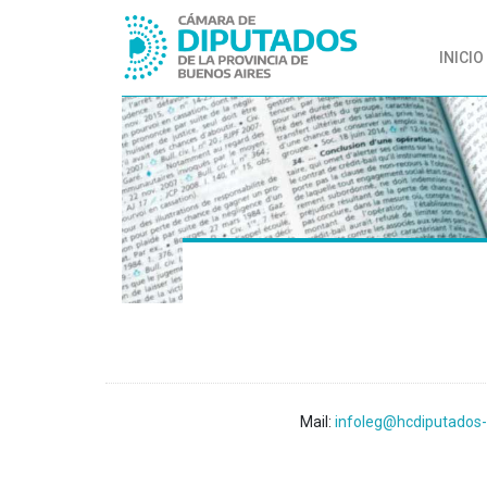
INICIO
Mail:
infoleg@hcdiputados-