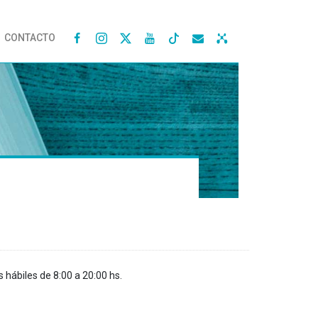
CONTACTO




s hábiles de 8:00 a 20:00 hs.