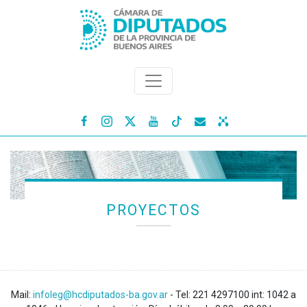




PROYECTOS
Mail:
infoleg@hcdiputados-ba.gov.ar
- Tel: 221 4297100 int: 1042 a